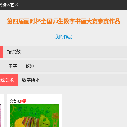
代媒体艺术
第四届画时杯全国师生数字书画大赛参赛作品
我的作品
按票数
学
中学
教师
传统美术
数字绘本
变色龙
(
0
票)