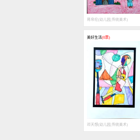
蒋帛伦
(
幼儿园
,
传统美术
)
美好生活
(
0
票)
邓天想
(
幼儿园
,
传统美术
)