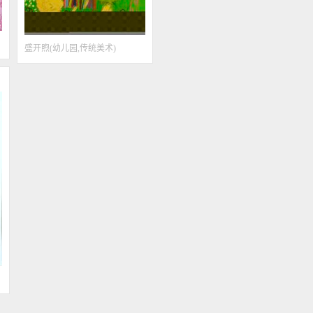
盛开煦
(
幼儿园
,
传统美术
)