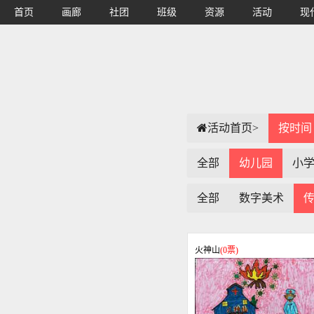
首页
画廊
社团
班级
资源
活动
现
活动首页>
按时间
全部
幼儿园
小
全部
数字美术
火神山
(
0
票)